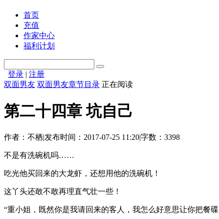
首页
充值
作家中心
福利计划
登录
|
注册
双面男友
双面男友章节目录
正在阅读
第二十四章 坑自己
作者：
不栖
|
发布时间：2017-07-25 11:20
|
字数：3398
不是有洗碗机吗……
吃光他买回来的大龙虾，还想用他的洗碗机！
这丫头还敢不敢再理直气壮一些！
“重小姐，既然你是我请回来的客人，我怎么好意思让你把餐碟