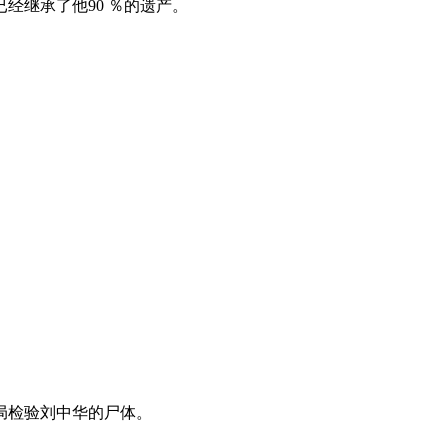
经继承了他90 ％的遗产。
。
局检验刘中华的尸体。