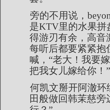
旁的不用说，bey
是KTV里的水果
得游刃有余，高音
每听后都要紧紧抱
喊，“老大！我要
把我女儿嫁给你！
何凯文掰开阿澈环
田般做回韩茉慈旁
行？”