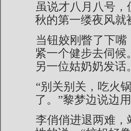
虽说才八月八号，
秋的第一缕夜风就
当钮姣刚瞥了下嘴
紧一个健步去伺候
另一位姑奶奶发话
“别关别关，吃火
了。”黎梦边说边
李俏俏进退两难，