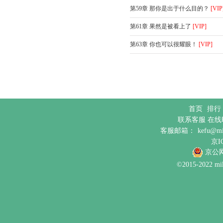
第59章 那你是出于什么目的？
[VIP
第61章 果然是被看上了
[VIP]
第63章 你也可以很耀眼！
[VIP]
首页
排行
联系客服 在线时
客服邮箱：
kefu@mi
京I
京公网安
©2015-2022 milu