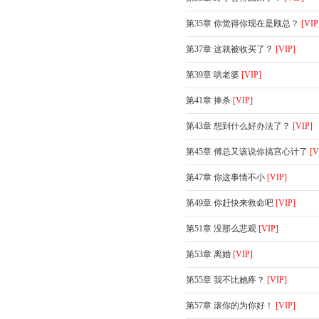
第35章 你觉得你现在是顾总？
[VIP
第37章 这就被收买了？
[VIP]
第39章 哄老婆
[VIP]
第41章 捧杀
[VIP]
第43章 想到什么好办法了？
[VIP]
第45章 傅总又该说你搞宫心计了
[V
第47章 你这事情不小
[VIP]
第49章 你赶快来救命吧
[VIP]
第51章 没那么悲观
[VIP]
第53章 离婚
[VIP]
第55章 我不比她疼？
[VIP]
第57章 滚你的为你好！
[VIP]