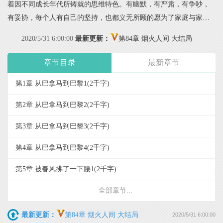
着因不同成长年代所铸就的思维特色。有幽默，有严肃，有争吵，
有妥协，每个人有自己的坚持，也都义无所顾的愿为了家庭与家人
好放弃自己的一切。一句为了你好，成为家庭的永恒主题，但是那
2020/5/31 6:00:00
最新更新：
第84章 烟火人间 大结局
句“都是为了你好”，也逐渐成为家人之间最大的隔阂壁垒。 一
心创业的弟弟凌争，看似鲁莽却有着自己的想法与坚持。看似古板
章节目录
最新章节
骄傲的爸爸，有着自己最柔软的宽容。看似市侩的妈妈，背后有着
第1章 从巴拿马到巴黎1
(2千字)
最赤诚的善良。经历无数风雨的姥姥，尽着自己的力量为子女铺就
道路，却又总是不被理解。 家是什么？家就是在历经种种喜怒
第2章 从巴拿马到巴黎2
(2千字)
哀乐之后，还是会风雨同舟。 凌仙仙就活在这样一个家庭中，
她一直过着被家长安排的生活，每一步做最安全的选择，平静安稳
第3章 从巴拿马到巴黎3
(2千字)
的走到三十而立。直到她钟意的工作机会来临，一个让她心动却有
第4章 从巴拿马到巴黎4
(2千字)
些“不合适”的人出现，她站到了选择的路口，是继续选择顺从，走百
分百安全的路线，还是应该为自己的心意鲁莽一回…… 【影视版权
第5章 被春风拂了一下腰1
(2千字)
已签约，即将登陆荧屏，敬请期待~】
全部章节...
最新更新：
第84章 烟火人间 大结局
2020/5/31 6:00:00