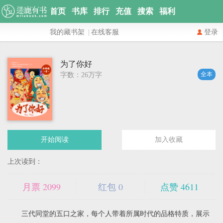
首页
书库
排行
充值
搜索
福利
我的藏书架
|
在线客服
登录
为了你好
全本
字数：26万字
开始阅读
加入收藏
上次读到：
月票
2099
红包
0
点赞
4611
三代同堂的五口之家，每个人带着所属时代的品格特质，展示