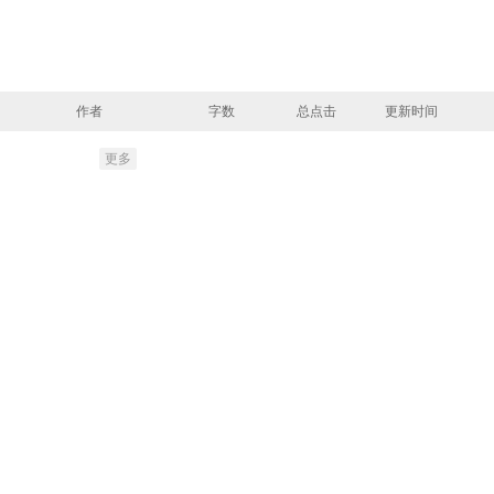
作者
字数
总点击
更新时间
更多