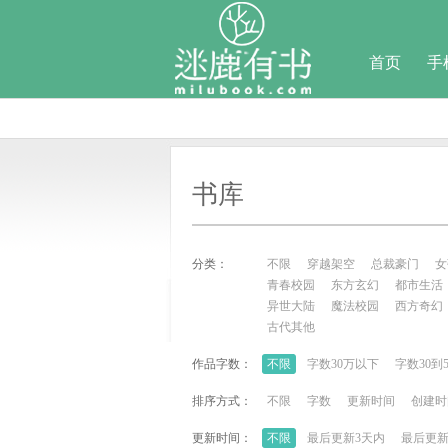
首页
手
书库
分类：
不限
穿越架空
总裁豪门
女
青春校园
东方玄幻
都市生活
异世大陆
魔法校园
西方奇幻
古代其他
作品字数：
不限
字数30万以下
字数30到
排序方式：
不限
字数
更新时间
创建时
更新时间：
不限
最后更新3天内
最后更新