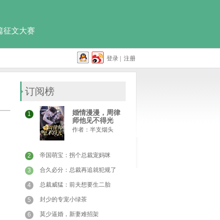
篇征文大赛
登录
|
注册
订阅榜
婚情漫漫，周律
1
师他见不得光
作者：
半支烟头
帝国萌宝：拐个总裁宠妈咪
2
合久必分：总裁再追就犯规了
3
总裁威猛：前夫想要生二胎
4
封少的专宠小绿茶
5
莫少逼婚，新妻难招架
6