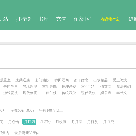
机站
排行榜
书库
充值
作家中心
福利计划
短
强重生
废柴逆袭
玄幻仙侠
种田经商
都市婚恋
出版精品
爱上诡夫
奇闻异事
异术超能
重生异能
推理悬疑
宫斗宅斗
快穿文
魔法科幻
游戏竞技
现代修真
古典仙侠
传统武侠
现代武侠
娱乐圈
年代文
50万
字数50到100万
字数100万以上
间
月点击
月订阅
月评论
月收藏
月月票
月打赏
月点赞
7天内
最后更新30天内