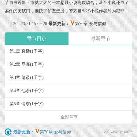
节与最近新上市就大火的一本悬疑小说高度吻合，甚至小说还成了
案件的突破口，推快了侦查进度，警方当即将小说作者列为犯罪嫌
疑人，可作者坚持小说为杜撰，如有雷同，纯属巧合，并且很快排
2022/3/31 15:09:26
最新更新：
第70章 爱与信仰
除作者没有作案时间和作案动机，侦查也陷入僵局...
章节目录
最新章节
第1章 直播
(1千字)
第2章 网暴
(1千字)
第3章 笔录
(1千字)
第4章 他杀
(1千字)
第5章 请求
(1千字)
全部章节...
最新更新：
第70章 爱与信仰
2022/3/31 15:09:26