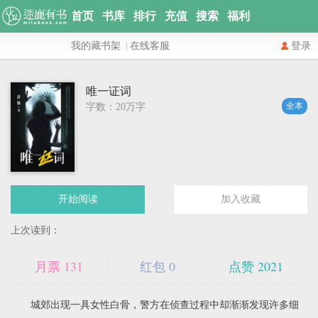
首页
书库
排行
充值
搜索
福利
我的藏书架
|
在线客服
登录
唯一证词
全本
字数：20万字
开始阅读
加入收藏
上次读到：
月票
131
红包
0
点赞
2021
城郊出现一具女性白骨，警方在侦查过程中却渐渐发现许多细