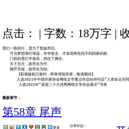
点击：
|
字数：18万字
|
我们一路前行，是为了凯旋而归。

　　可当梦想渐行渐远，年华老去，才发现再也找不到回家的路。

　　门前的雪已半身高，挡住了脚步。

　　天下无方，故所在为中。

　　循环无端，故所在为始。

　　   【影视版权已签约，即将登陆荧屏，敬请期待】

　　   入选2021年中国作家协会网络文学重点作品扶持作品“人类命运共同
       入选2022年“喜迎二十大优秀网络文学作品展示”书单
最新章节：
第58章 尾声
分享作品：
更多